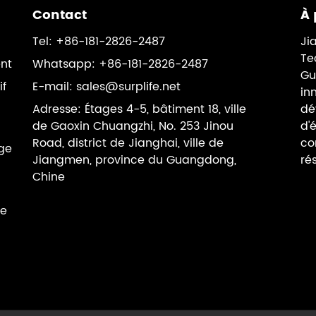
Contact
À 
Tel: +86-181-2826-2487
Ji
Te
ent
Whatsapp: +86-181-2826-2487
Gu
if
E-mail:
sales@surplife.net
in
Adresse: Étages 4-5, bâtiment 18, ville
dé
de Gaoxin Chuangzhi, No. 253 Jinou
d'
Road, district de Jianghai, ville de
co
age
Jiangmen, province du Guangdong,
ré
Chine
ne