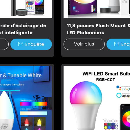
rôle d'éclairage de
11,8 pouces Flush Mount 
l intelligente
LED Plafonniers
Voir plus
Enquête
Enq

