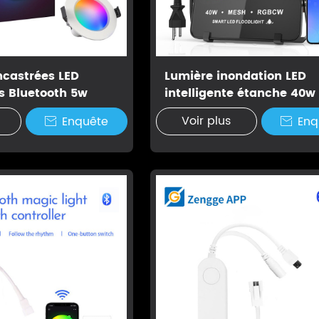
ncastrées LED
Lumière inondation LED
es Bluetooth 5w
intelligente étanche 40w
Voir plus
Enquête
Enq

