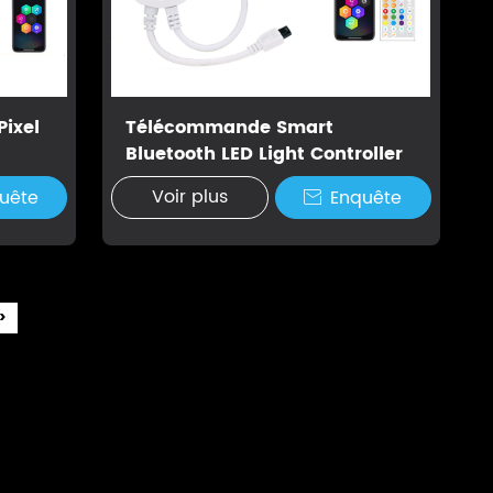
Pixel
Télécommande Smart
Bluetooth LED Light Controller
Voir plus
uête
Enquête

>