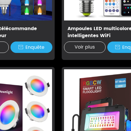
 télécommande
Ampoules LED multicolor
eur
intelligentes WiFi
Voir plus
Enquête
Enq

