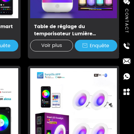
CONTACT
Smart
Table de réglage du
temporisateur Lumière
d'humeur intelligente
Voir plus
uête
Enquête
