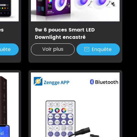
es
9w 6 pouces Smart LED
Downlight encastré
Voir plus
uête
Enquête
