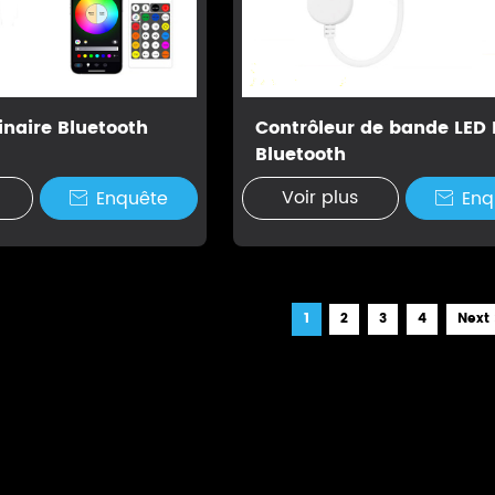
inaire Bluetooth
Contrôleur de bande LED 
Bluetooth
Voir plus
Enquête
Enq


1
2
3
4
Next 