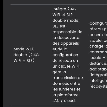
Intègre 2.4G
WiFi et BLE
double mode;
Configur
BLE est
réseau p
responsable de
connexio
la découverte
stable; 
des appareils
charge l
Mode WiFi
et de la
comman
double (2.4G
configuration
locale +
WiFi + BLE)
du réseau en
distance,
un clic, le WiFi
adaptab
gère la
l'intégrat
transmission de
intellige
données entre
l'écosys
les lumières et
la plateforme
LAN / cloud.