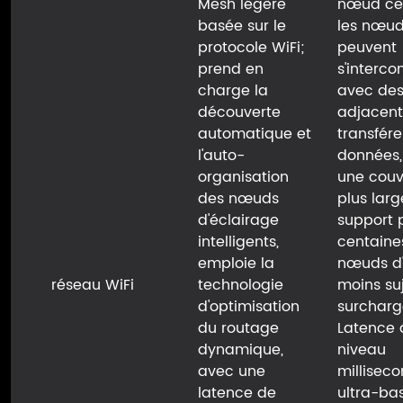
Mesh légère
nœud cen
basée sur le
les nœu
protocole WiFi;
peuvent
prend en
s'interco
charge la
avec de
découverte
adjacent
automatique et
transfére
l'auto-
données,
organisation
une couv
des nœuds
plus larg
d'éclairage
support 
intelligents,
centaine
emploie la
nœuds d'
réseau WiFi
technologie
moins suj
d'optimisation
surcharg
du routage
Latence 
dynamique,
niveau
avec une
millisec
latence de
ultra-bas