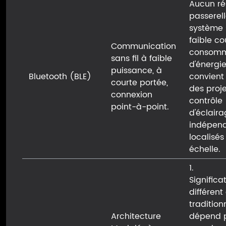
Aucun ré
passerell
système 
faible co
Communication
consomm
sans fil à faible
d'énergie
puissance, à
Bluetooth (BLE)
convient
courte portée,
des proj
connexion
contrôle
point-à-point.
d'éclair
indépen
localisés
échelle.
1.
Signific
différent
tradition
Architecture
dépend p