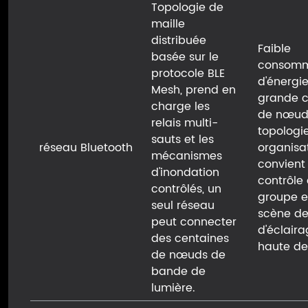
Topologie de
maille
distribuée
Faible
basée sur le
consomm
protocole BLE
d'énergie
Mesh, prend en
grande 
charge les
de nœud
relais multi-
topologi
sauts et les
réseau Bluetooth
organisat
mécanismes
convient
d'inondation
contrôle
contrôlés, un
groupe e
seul réseau
scène d
peut connecter
d'éclair
des centaines
haute de
de nœuds de
bande de
lumière.