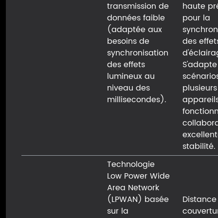
transmission de
haute pr
données faible
pour la
(adaptée aux
synchron
besoins de
des effet
synchronisation
d'éclaira
des effets
S'adapte
lumineux au
scénario
niveau des
plusieurs
millisecondes).
appareils
fonction
collabora
excellen
stabilité.
Technologie
Low Power Wide
Area Network
(LPWAN) basée
Distance
sur la
couvertu